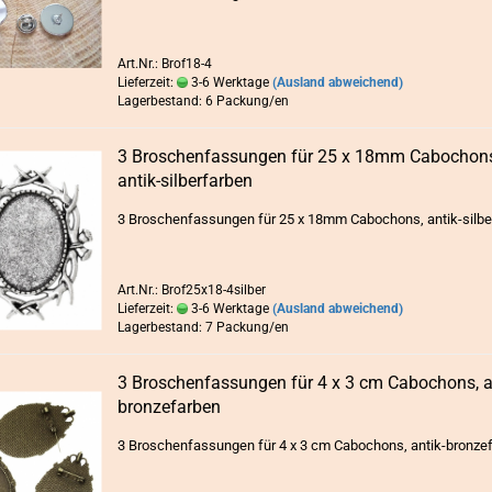
Art.Nr.: Brof18-4
Lieferzeit:
3-6 Werktage
(Ausland abweichend)
Lagerbestand: 6 Packung/en
3 Bro­schen­fas­sun­gen für 25 x 18mm Ca­bo­chon
antik-​​sil­ber­far­ben
3 Bro­schen­fas­sun­gen für 25 x 18mm Ca­bo­chons, antik-​silb
Art.Nr.: Brof25x18-4silber
Lieferzeit:
3-6 Werktage
(Ausland abweichend)
Lagerbestand: 7 Packung/en
3 Bro­schen­fas­sun­gen für 4 x 3 cm Ca­bo­chons, ant
bron­ze­far­ben
3 Bro­schen­fas­sun­gen für 4 x 3 cm Ca­bo­chons, antik-​bronz