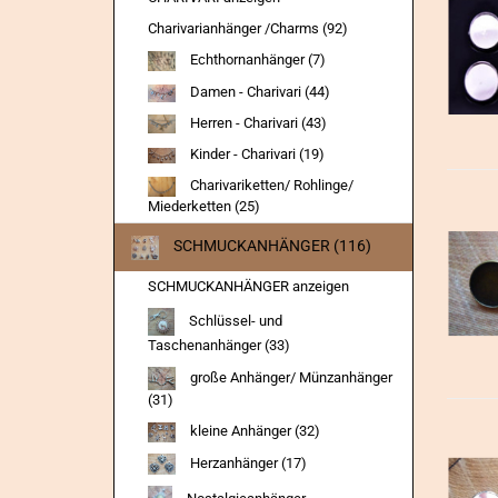
Charivarianhänger /Charms (92)
Echthornanhänger (7)
Damen - Charivari (44)
Herren - Charivari (43)
Kinder - Charivari (19)
Charivariketten/ Rohlinge/
Miederketten (25)
SCHMUCKANHÄNGER (116)
SCHMUCKANHÄNGER anzeigen
Schlüssel- und
Taschenanhänger (33)
große Anhänger/ Münzanhänger
(31)
kleine Anhänger (32)
Herzanhänger (17)