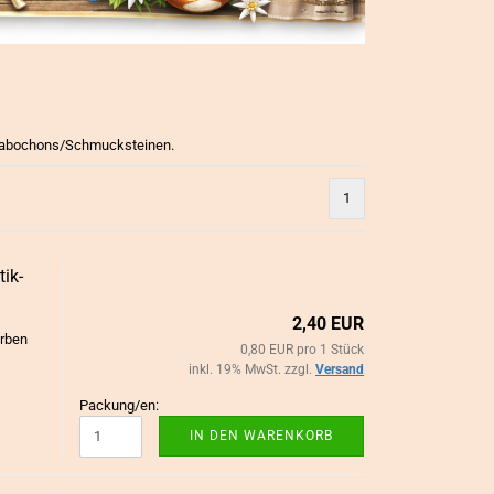
SCHMUCKBASTELZUBEHÖR
CABOCHONSC
anzeigen
anzeigen
Biege-/Binderinge
Cabochons
 Cabochons/Schmucksteinen.
Broschennadeln
Anhänger-Fas
Collierschlaufen/ Endkappen/
Broschenfass
Schmuckverschlüsse
1
Sonstige Cabo
Halsketten
sonstiges Cab
Karabinerhaken/Schlüsselringe
Ketten/Bänder Meterware
k-​​
Ohrschmuck-Zubehör
2,40 EUR
sonstiges Schmuckbastelzubehör
arben
0,80 EUR pro 1 Stück
Verbinder / Mittelteile
inkl. 19% MwSt. zzgl.
Versand
Metall-, Glas- & Kunststoffperlen
Verpackung/Etiketten
Packung/en:
IN DEN WARENKORB