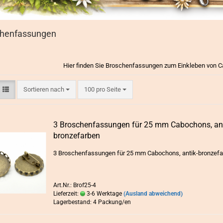
chenfassungen
Hier finden Sie Broschenfassungen zum Einkleben von
Sortieren nach
pro Seite
Sortieren nach
100 pro Seite
3 Bro­schen­fas­sun­gen für 25 mm Ca­bo­chons, anti
bron­ze­far­ben
3 Bro­schen­fas­sun­gen für 25 mm Ca­bo­chons, antik-​bronzef
Art.Nr.: Brof25-4
Lieferzeit:
3-6 Werktage
(Ausland abweichend)
Lagerbestand: 4 Packung/en