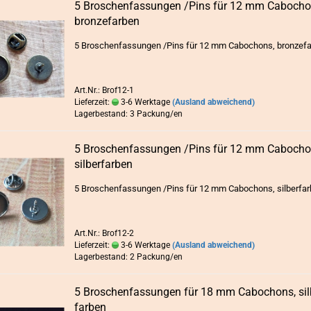
5 Bro­schen­fas­sun­gen /Pins für 12 mm Ca­bo­cho
bron­ze­far­ben
HÜTE/ MÜTZE
anzeigen
5 Bro­schen­fas­sun­gen /Pins für 12 mm Ca­bo­chons, bron­ze­fa
Haarreifen / H
Mützen
Art.Nr.: Brof12-1
Lieferzeit:
3-6 Werktage
(Ausland abweichend)
Lagerbestand: 3 Packung/en
5 Bro­schen­fas­sun­gen /Pins für 12 mm Ca­bo­cho
sil­ber­far­ben
5 Bro­schen­fas­sun­gen /Pins für 12 mm Ca­bo­chons, sil­ber­far
Art.Nr.: Brof12-2
Lieferzeit:
3-6 Werktage
(Ausland abweichend)
Lagerbestand: 2 Packung/en
5 Bro­schen­fas­sun­gen für 18 mm Ca­bo­chons, sil­
far­ben