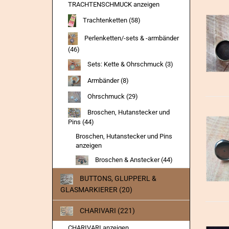
TRACHTENSCHMUCK anzeigen
Trachtenketten (58)
Perlenketten/-sets & -armbänder
(46)
Sets: Kette & Ohrschmuck (3)
Armbänder (8)
Ohrschmuck (29)
Broschen, Hutanstecker und
Pins (44)
Broschen, Hutanstecker und Pins
anzeigen
Broschen & Anstecker (44)
BUTTONS, GLUPPERL &
GLASMARKIERER (20)
CHARIVARI (221)
CHARIVARI anzeigen