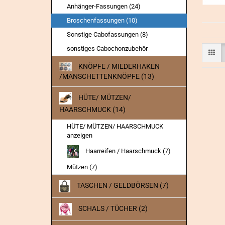
Anhänger-Fassungen (24)
Broschenfassungen (10)
Sonstige Cabofassungen (8)
sonstiges Cabochonzubehör
KNÖPFE / MIEDERHAKEN
/MANSCHETTENKNÖPFE (13)
HÜTE/ MÜTZEN/
HAARSCHMUCK (14)
HÜTE/ MÜTZEN/ HAARSCHMUCK
anzeigen
Haarreifen / Haarschmuck (7)
Mützen (7)
TASCHEN / GELDBÖRSEN (7)
SCHALS / TÜCHER (2)