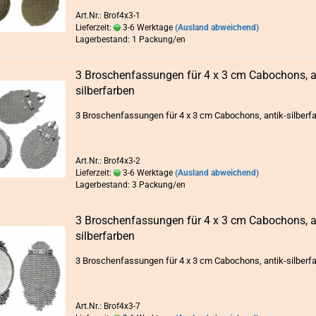
Art.Nr.: Brof4x3-1
Lieferzeit:
3-6 Werktage
(Ausland abweichend)
Lagerbestand: 1 Packung/en
3 Bro­schen­fas­sun­gen für 4 x 3 cm Ca­bo­chons, ant
sil­ber­far­ben
3 Bro­schen­fas­sun­gen für 4 x 3 cm Ca­bo­chons, antik-​silberf
Art.Nr.: Brof4x3-2
Lieferzeit:
3-6 Werktage
(Ausland abweichend)
Lagerbestand: 3 Packung/en
3 Bro­schen­fas­sun­gen für 4 x 3 cm Ca­bo­chons, ant
sil­ber­far­ben
3 Bro­schen­fas­sun­gen für 4 x 3 cm Ca­bo­chons, antik-​silberf
Art.Nr.: Brof4x3-7