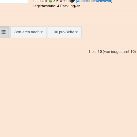
Lieferzeit:
3-6 Werktage
(Ausland abweichend)
Lagerbestand: 4 Packung/en
Sortieren nach
pro Seite
Sortieren nach
100 pro Seite
1
bis
10
(von insgesamt
10
)