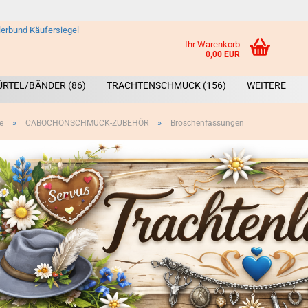
Ihr Warenkorb
0,00 EUR
ÜRTEL/BÄNDER (86)
TRACHTENSCHMUCK (156)
WEITERE
»
»
e
CABOCHONSCHMUCK-ZUBEHÖR
Broschenfassungen
Broschen &