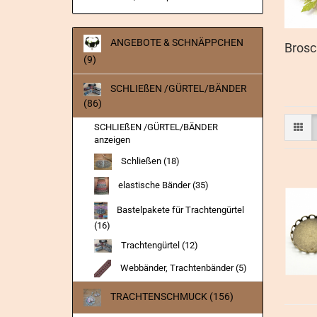
ANGEBOTE & SCHNÄPPCHEN
Bros
(9)
SCHLIEßEN /GÜRTEL/BÄNDER
(86)
SCHLIEßEN /GÜRTEL/BÄNDER
anzeigen
Schließen (18)
elastische Bänder (35)
Bastelpakete für Trachtengürtel
(16)
Trachtengürtel (12)
Webbänder, Trachtenbänder (5)
TRACHTENSCHMUCK (156)