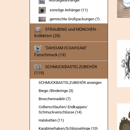
Nostalgieanhänger
sonstige Anhänger (11)
gemischte Großpackungen (7)
STRAUBING und MÜNCHEN -
Kollektion (28)
"DAHOAM IS DAHOAM"
Fanschmuck (19)
SCHMUCKBASTELZUBEHÖR
(119)
SCHMUCKBASTELZUBEHÖR anzeigen
Biege-/Binderinge (3)
Broschennadeln (7)
Collierschlaufen/ Endkappen/
Schmuckverschlüsse (14)
Halsketten (11)
Karabinerhaken/Schlüsselringe (10)