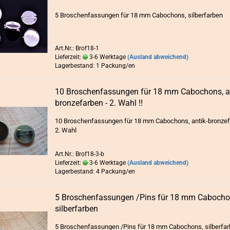
5 Bro­schen­fas­sun­gen für 18 mm Ca­bo­chons, sil­ber­far­ben
Art.Nr.: Brof18-1
Lieferzeit:
3-6 Werktage
(Ausland abweichend)
Lagerbestand: 1 Packung/en
10 Bro­schen­fas­sun­gen für 18 mm Ca­bo­chons, ant
bron­ze­far­ben - 2. Wahl !!
10 Bro­schen­fas­sun­gen für 18 mm Ca­bo­chons, antik-​bronze
2. Wahl
Art.Nr.: Brof18-3-b
Lieferzeit:
3-6 Werktage
(Ausland abweichend)
Lagerbestand: 4 Packung/en
5 Bro­schen­fas­sun­gen /Pins für 18 mm Ca­bo­cho
sil­ber­far­ben
5 Bro­schen­fas­sun­gen /Pins für 18 mm Ca­bo­chons, sil­ber­far