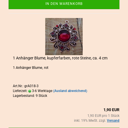
IN DEN WARENKORB
1 An­hän­ger Blume, kup­fer­far­ben, rote Stei­ne, ca. 4 cm
1 An­hän­ger Blume, rot
Art.Nr.: grA018-3
Lieferzeit:
3-6 Werktage
(Ausland abweichend)
Lagerbestand: 9 Stück
1,90 EUR
1,90 EUR pro 1 Stück
inkl. 19% MwSt. zzgl.
Versand