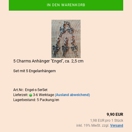
IN DEN WARENKORB
5 Charms An­hän­ger "Engel", ca. 2,5 cm
Set mit 5 En­ge­l­an­hän­gern
Art.Nr.: Engel-s-5erSet
Lieferzeit:
3-6 Werktage
(Ausland abweichend)
Lagerbestand: 5 Packung/en
9,90 EUR
1,98 EUR pro 1 Stück
inkl. 19% MwSt. zzgl.
Versand