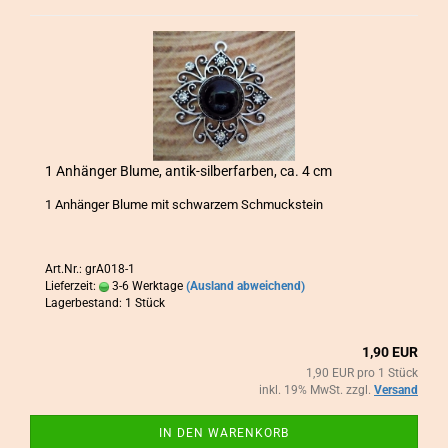
1 An­hän­ger Blume, antik-​​sil­ber­far­ben, ca. 4 cm
1 An­hän­ger Blume mit schwar­zem Schmuck­stein
Art.Nr.: grA018-1
Lieferzeit:
3-6 Werktage
(Ausland abweichend)
Lagerbestand: 1 Stück
1,90 EUR
1,90 EUR pro 1 Stück
inkl. 19% MwSt. zzgl.
Versand
IN DEN WARENKORB