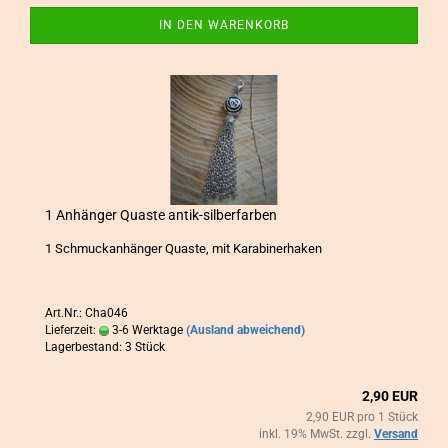
IN DEN WARENKORB
1 An­hän­ger Quas­te antik-​​sil­ber­far­ben
1 Schmuck­an­hän­ger Quas­te, mit Ka­ra­bi­ner­ha­ken
Art.Nr.: Cha046
Lieferzeit:
3-6 Werktage
(Ausland abweichend)
Lagerbestand: 3 Stück
2,90 EUR
2,90 EUR pro 1 Stück
inkl. 19% MwSt. zzgl.
Versand