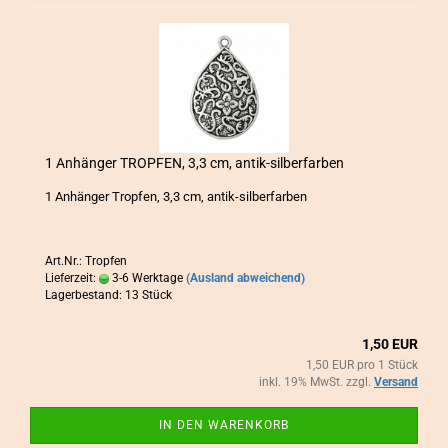
1 An­hän­ger TROP­FEN, 3,3 cm, antik-​​sil­ber­far­ben
1 An­hän­ger Trop­fen, 3,3 cm, antik-​silberfarben
Art.Nr.: Tropfen
Lieferzeit:
3-6 Werktage
(Ausland abweichend)
Lagerbestand: 13 Stück
1,50 EUR
1,50 EUR pro 1 Stück
inkl. 19% MwSt. zzgl.
Versand
IN DEN WARENKORB