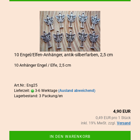
10 Engel/Elfen-​​An­hän­ger, antik-​​sil­ber­far­ben, 2,5 cm
10 An­hän­ger Engel / Elfe, 2,5 cm
Art.Nr.: Eng25
Lieferzeit:
3-6 Werktage
(Ausland abweichend)
Lagerbestand: 3 Packung/en
4,90 EUR
0,49 EUR pro 1 Stück
inkl. 19% MwSt. zzgl.
Versand
IN DEN WARENKORB