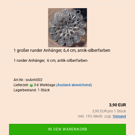
1 gro­ßer run­der An­hän­ger, 6,4 cm, antik-​​sil­ber­far­ben
1 run­der An­hän­ger, 6 cm, antik-​silberfarben
Art.Nr.: soAnh002
Lieferzeit:
3-6 Werktage
(Ausland abweichend)
Lagerbestand: 1 Stück
3,90 EUR
3,90 EUR pro 1 Stück
inkl. 19% MwSt. zzgl.
Versand
IN DEN WARENKORB