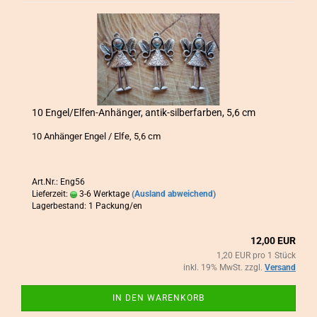
10 Engel/Elfen-​​An­hän­ger, antik-​​sil­ber­far­ben, 5,6 cm
10 An­hän­ger Engel / Elfe, 5,6 cm
Art.Nr.: Eng56
Lieferzeit:
3-6 Werktage
(Ausland abweichend)
Lagerbestand: 1 Packung/en
12,00 EUR
1,20 EUR pro 1 Stück
inkl. 19% MwSt. zzgl.
Versand
IN DEN WARENKORB