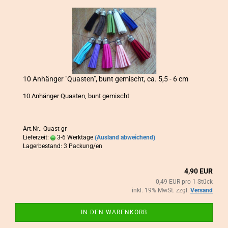
10 An­hän­ger "Quas­ten", bunt ge­mischt, ca. 5,5 - 6 cm
10 An­hän­ger Quas­ten, bunt ge­mischt
Art.Nr.: Quast-gr
Lieferzeit:
3-6 Werktage
(Ausland abweichend)
Lagerbestand: 3 Packung/en
4,90 EUR
0,49 EUR pro 1 Stück
inkl. 19% MwSt. zzgl.
Versand
IN DEN WARENKORB