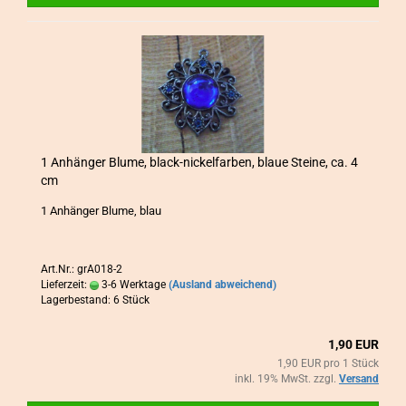
1 An­hän­ger Blume, black-​​ni­ckel­far­ben, blaue Stei­ne, ca. 4
cm
1 An­hän­ger Blume, blau
Art.Nr.: grA018-2
Lieferzeit:
3-6 Werktage
(Ausland abweichend)
Lagerbestand: 6 Stück
1,90 EUR
1,90 EUR pro 1 Stück
inkl. 19% MwSt. zzgl.
Versand