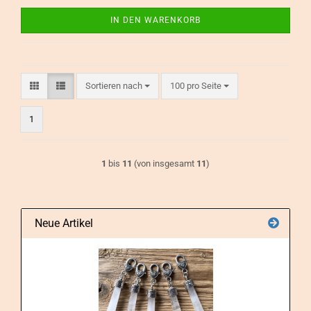
IN DEN WARENKORB
Sortieren nach
pro Seite
Sortieren nach
100 pro Seite
1
1
bis
11
(von insgesamt
11
)
Neue Artikel