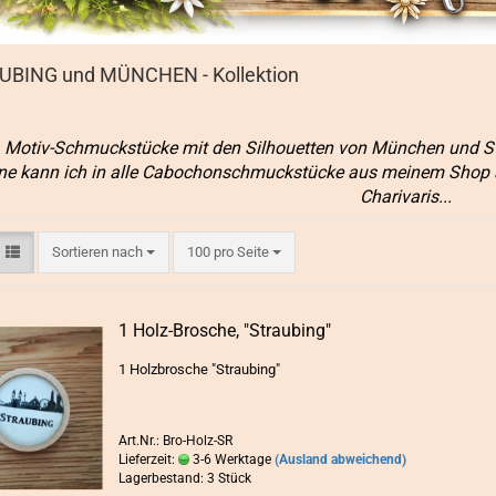
UBING und MÜNCHEN - Kollektion
Motiv-Schmuckstücke mit den Silhouetten von München und S
ne kann ich in alle Cabochonschmuckstücke aus meinem Shop au
Charivaris...
Sortieren nach
pro Seite
Sortieren nach
100 pro Seite
1 Holz-​Bro­sche, "Strau­bing"
1 Holz­bro­sche "Strau­bing"
Art.Nr.: Bro-Holz-SR
Lieferzeit:
3-6 Werktage
(Ausland abweichend)
Lagerbestand: 3 Stück