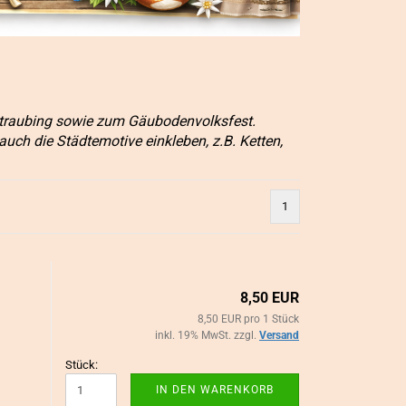
SCHMUCKBASTELZUBEHÖR
CABOCHONSC
anzeigen
anzeigen
Biege-/Binderinge
Cabochons
traubing sowie zum Gäubodenvolksfest.
Broschennadeln
Anhänger-Fas
ch die Städtemotive einkleben, z.B. Ketten,
Collierschlaufen/ Endkappen/
Broschenfass
Schmuckverschlüsse
Sonstige Cabo
Halsketten
sonstiges Cab
Karabinerhaken/Schlüsselringe
1
Ketten/Bänder Meterware
Ohrschmuck-Zubehör
sonstiges Schmuckbastelzubehör
Verbinder / Mittelteile
8,50 EUR
Metall-, Glas- & Kunststoffperlen
8,50 EUR pro 1 Stück
Verpackung/Etiketten
inkl. 19% MwSt. zzgl.
Versand
Stück:
IN DEN WARENKORB