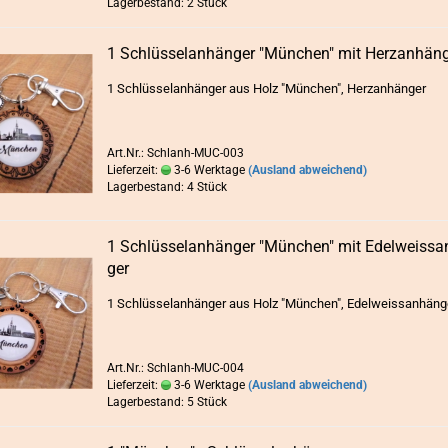
Lagerbestand: 2 Stück
1 Schlüs­sel­an­hän­ger "Mün­chen" mit Herz­an­hän­
1 Schlüs­sel­an­hän­ger aus Holz "Mün­chen", Herz­an­hän­ger
Art.Nr.: Schlanh-MUC-003
Lieferzeit:
3-6 Werktage
(Ausland abweichend)
Lagerbestand: 4 Stück
1 Schlüs­sel­an­hän­ger "Mün­chen" mit Edel­weis­s­a
ger
1 Schlüs­sel­an­hän­ger aus Holz "Mün­chen", Edel­weis­s­an­hän­
Art.Nr.: Schlanh-MUC-004
Lieferzeit:
3-6 Werktage
(Ausland abweichend)
Lagerbestand: 5 Stück