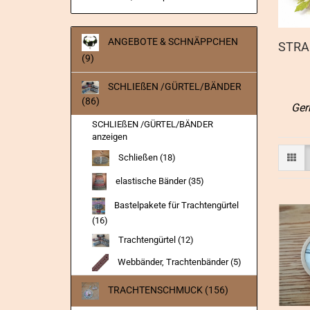
ANGEBOTE & SCHNÄPPCHEN
STRA
(9)
SCHLIEßEN /GÜRTEL/BÄNDER
(86)
Ger
SCHLIEßEN /GÜRTEL/BÄNDER
anzeigen
Schließen (18)
elastische Bänder (35)
Bastelpakete für Trachtengürtel
(16)
Trachtengürtel (12)
Webbänder, Trachtenbänder (5)
TRACHTENSCHMUCK (156)