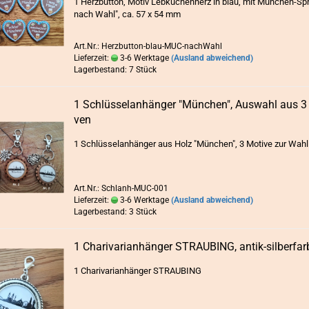
1 Herz­but­ton, Motiv Leb­ku­chen­herz in blau, mit München-​S
nach Wahl", ca. 57 x 54 mm
Art.Nr.: Herzbutton-blau-MUC-nachWahl
Lieferzeit:
3-6 Werktage
(Ausland abweichend)
Lagerbestand: 7 Stück
1 Schlüs­sel­an­hän­ger "Mün­chen", Aus­wahl aus 3 
ven
1 Schlüs­sel­an­hän­ger aus Holz "Mün­chen", 3 Mo­ti­ve zur Wahl
Art.Nr.: Schlanh-MUC-001
Lieferzeit:
3-6 Werktage
(Ausland abweichend)
Lagerbestand: 3 Stück
1 Cha­ri­va­ri­an­hän­ger STRAU­BING, antik-​​sil­ber­far
1 Cha­ri­va­ri­an­hän­ger STRAU­BING