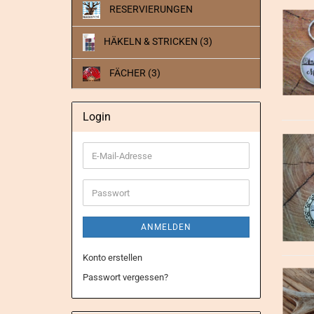
RESERVIERUNGEN
HÄKELN & STRICKEN (3)
FÄCHER (3)
Login
E-
Mail-
Adresse
Passwort
ANMELDEN
Konto erstellen
Passwort vergessen?