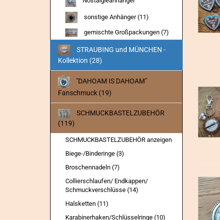
Nostalgieanhänger
sonstige Anhänger (11)
gemischte Großpackungen (7)
STRAUBING und MÜNCHEN -
Kollektion (28)
"DAHOAM IS DAHOAM"
Fanschmuck (19)
SCHMUCKBASTELZUBEHÖR
(119)
SCHMUCKBASTELZUBEHÖR anzeigen
Biege-/Binderinge (3)
Broschennadeln (7)
Collierschlaufen/ Endkappen/
Schmuckverschlüsse (14)
Halsketten (11)
Karabinerhaken/Schlüsselringe (10)