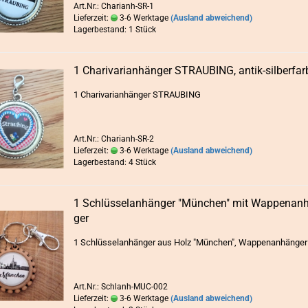
Art.Nr.: Charianh-SR-1
Lieferzeit:
3-6 Werktage
(Ausland abweichend)
Lagerbestand: 1 Stück
1 Cha­ri­va­ri­an­hän­ger STRAU­BING, antik-​​sil­ber­far
1 Cha­ri­va­ri­an­hän­ger STRAU­BING
Art.Nr.: Charianh-SR-2
Lieferzeit:
3-6 Werktage
(Ausland abweichend)
Lagerbestand: 4 Stück
1 Schlüs­sel­an­hän­ger "Mün­chen" mit Wap­pen­an­
ger
1 Schlüs­sel­an­hän­ger aus Holz "Mün­chen", Wap­pen­an­hän­ge
Art.Nr.: Schlanh-MUC-002
Lieferzeit:
3-6 Werktage
(Ausland abweichend)