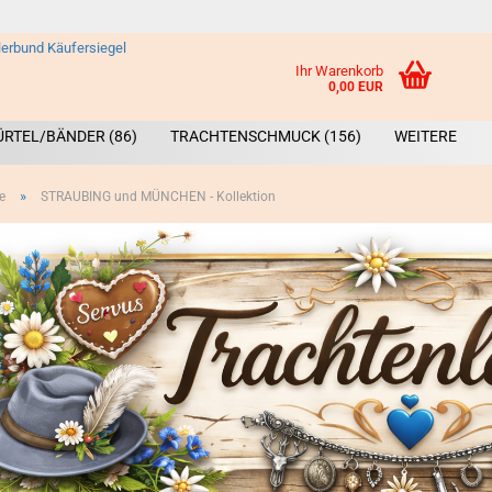
Ihr Warenkorb
0,00 EUR
ÜRTEL/BÄNDER (86)
TRACHTENSCHMUCK (156)
WEITERE
»
e
STRAUBING und MÜNCHEN - Kollektion
Broschen &