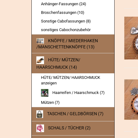
Anhänger-Fassungen (24)
Broschenfassungen (10)
Sonstige Cabofassungen (8)
sonstiges Cabochonzubehör
KNÖPFE / MIEDERHAKEN
/MANSCHETTENKNÖPFE (13)
HÜTE/ MÜTZEN/
HAARSCHMUCK (14)
HÜTE/ MÜTZEN/ HAARSCHMUCK
anzeigen
Haarreifen / Haarschmuck (7)
Mützen (7)
TASCHEN / GELDBÖRSEN (7)
SCHALS / TÜCHER (2)