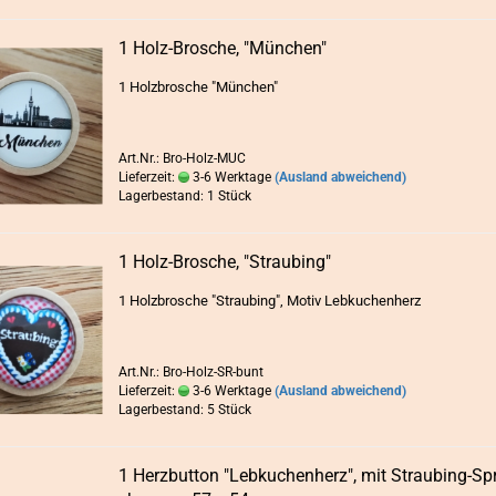
HÜTE/ MÜTZE
1 Holz-​Bro­sche, "Mün­chen"
anzeigen
1 Holz­bro­sche "Mün­chen"
Haarreifen / H
Mützen
Art.Nr.: Bro-Holz-MUC
Lieferzeit:
3-6 Werktage
(Ausland abweichend)
Lagerbestand: 1 Stück
1 Holz-​Bro­sche, "Strau­bing"
1 Holz­bro­sche "Strau­bing", Motiv Leb­ku­chen­herz
Art.Nr.: Bro-Holz-SR-bunt
Lieferzeit:
3-6 Werktage
(Ausland abweichend)
Lagerbestand: 5 Stück
1 Herz­but­ton "Leb­ku­chen­herz", mit Straubing-​​Sp