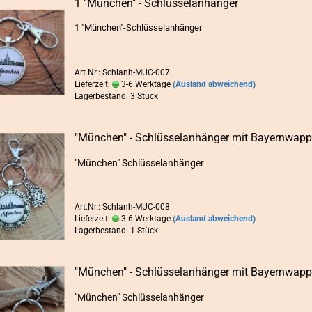
1 "Mün­chen" - Schlüs­sel­an­hän­ger
1 "Mün­chen"-​Schlüsselanhänger
Art.Nr.: Schlanh-MUC-007
Lieferzeit:
3-6 Werktage
(Ausland abweichend)
Lagerbestand: 3 Stück
"Mün­chen" - Schlüs­sel­an­hän­ger mit Bay­ern­wap­
"Mün­chen" Schlüs­sel­an­hän­ger
Art.Nr.: Schlanh-MUC-008
Lieferzeit:
3-6 Werktage
(Ausland abweichend)
Lagerbestand: 1 Stück
"Mün­chen" - Schlüs­sel­an­hän­ger mit Bay­ern­wap­
"Mün­chen" Schlüs­sel­an­hän­ger