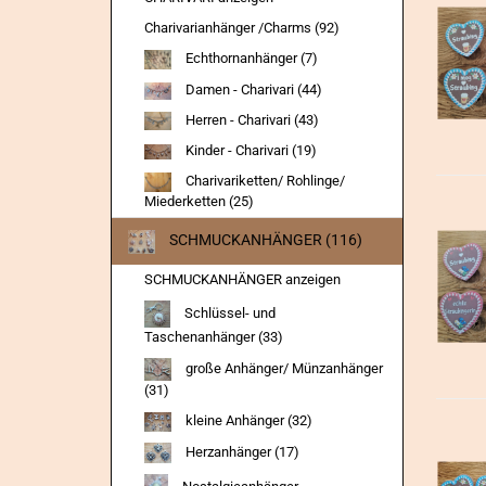
Charivarianhänger /Charms (92)
Echthornanhänger (7)
Damen - Charivari (44)
Herren - Charivari (43)
Kinder - Charivari (19)
Charivariketten/ Rohlinge/
Miederketten (25)
SCHMUCKANHÄNGER (116)
SCHMUCKANHÄNGER anzeigen
Schlüssel- und
Taschenanhänger (33)
große Anhänger/ Münzanhänger
(31)
kleine Anhänger (32)
Herzanhänger (17)