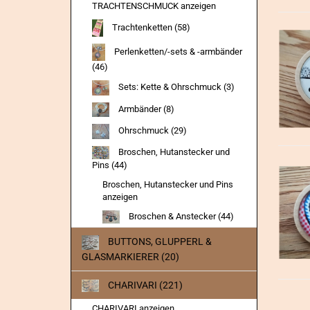
TRACHTENSCHMUCK anzeigen
Trachtenketten (58)
Perlenketten/-sets & -armbänder
(46)
Sets: Kette & Ohrschmuck (3)
Armbänder (8)
Ohrschmuck (29)
Broschen, Hutanstecker und
Pins (44)
Broschen, Hutanstecker und Pins
anzeigen
Broschen & Anstecker (44)
BUTTONS, GLUPPERL &
GLASMARKIERER (20)
CHARIVARI (221)
CHARIVARI anzeigen