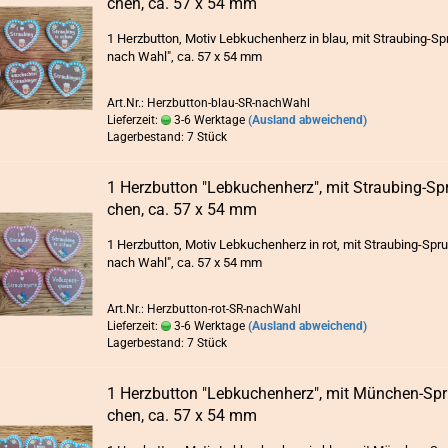
chen, ca. 57 x 54 mm
1 Herz­but­ton, Motiv Leb­ku­chen­herz in blau, mit Straubing-​S
nach Wahl", ca. 57 x 54 mm
Art.Nr.: Herzbutton-blau-SR-nachWahl
Lieferzeit:
3-6 Werktage
(Ausland abweichend)
Lagerbestand: 7 Stück
1 Herz­but­ton "Leb­ku­chen­herz", mit Straubing-​​Sp
chen, ca. 57 x 54 mm
1 Herz­but­ton, Motiv Leb­ku­chen­herz in rot, mit Straubing-​Spr
nach Wahl", ca. 57 x 54 mm
Art.Nr.: Herzbutton-rot-SR-nachWahl
Lieferzeit:
3-6 Werktage
(Ausland abweichend)
Lagerbestand: 7 Stück
1 Herz­but­ton "Leb­ku­chen­herz", mit München-​​Spr
chen, ca. 57 x 54 mm