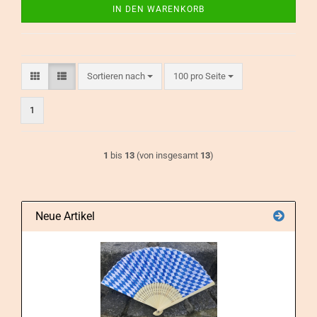
IN DEN WARENKORB
Sortieren nach
pro Seite
Sortieren nach
100 pro Seite
1
1
bis
13
(von insgesamt
13
)
Neue Artikel