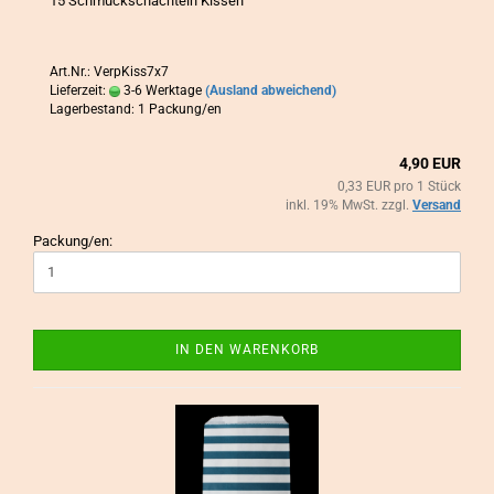
15 Schmuck­schach­teln Kis­sen
Art.Nr.: VerpKiss7x7
Lieferzeit:
3-6 Werktage
(Ausland abweichend)
Lagerbestand: 1 Packung/en
4,90 EUR
0,33 EUR pro 1 Stück
inkl. 19% MwSt. zzgl.
Versand
Packung/en:
IN DEN WARENKORB