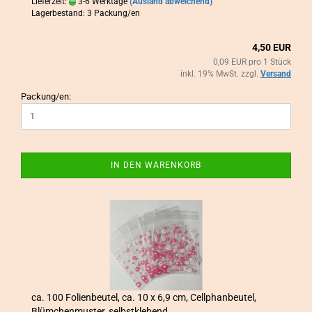
Lieferzeit:
3-6 Werktage
(Ausland abweichend)
Lagerbestand: 3 Packung/en
4,50 EUR
0,09 EUR pro 1 Stück
inkl. 19% MwSt. zzgl.
Versand
Packung/en:
IN DEN WARENKORB
ca. 100 Fo­li­en­beu­tel, ca. 10 x 6,9 cm, Cell­phan­beu­tel,
Blüm­chen­mus­ter, selbst­kle­bend