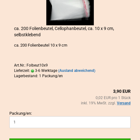
ca. 200 Fo­li­en­beu­tel, Cel­lo­phan­beu­tel, ca. 10 x 9 cm,
selbst­kle­bend
ca. 200 Fo­li­en­beu­tel 10 x 9 cm
Art.Nr.: Folbeut10x9
Lieferzeit:
3-6 Werktage
(Ausland abweichend)
Lagerbestand: 1 Packung/en
3,90 EUR
0,02 EUR pro 1 Stück
inkl. 19% MwSt. zzgl.
Versand
Packung/en: