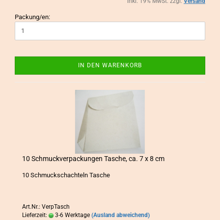
inkl. 19% MwSt. zzgl.
Versand
Packung/en:
IN DEN WARENKORB
10 Schmuck­ver­pa­ckun­gen Ta­sche, ca. 7 x 8 cm
10 Schmuck­schach­teln Ta­sche
Art.Nr.: VerpTasch
Lieferzeit:
3-6 Werktage
(Ausland abweichend)