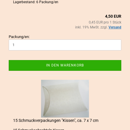
Lagerbestand: 6 Packung/en
4,50 EUR
0,45 EUR pro 1 Stück
inkl. 19% MwSt. zzgl.
Versand
Packung/en:
IN DEN WARENKORB
15 Schmuck­ver­pa­ckun­gen "Kis­sen", ca. 7 x 7 cm