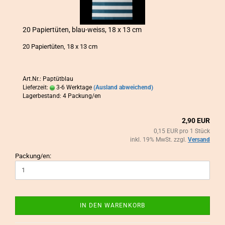
20 Pa­pier­tü­ten, blau-​weiss, 18 x 13 cm
20 Pa­pier­tü­ten, 18 x 13 cm
Art.Nr.: Paptütblau
Lieferzeit:
3-6 Werktage
(Ausland abweichend)
Lagerbestand: 4 Packung/en
2,90 EUR
0,15 EUR pro 1 Stück
inkl. 19% MwSt. zzgl.
Versand
Packung/en:
IN DEN WARENKORB