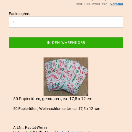
inkl. 19% MwSt. zzgl.
Versand
Packung/en:
IN DEN WARENKORB
50 Pa­pier­tü­ten, ge­mus­tert, ca. 17,5 x 12 cm
50 Pa­pier­tü­ten, Weih­nachts­mus­ter, ca. 17,5 x 12 cm
Art.Nr.: Paptüt-Weihn