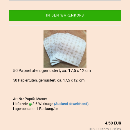
IN DEN WARENKORB
50 Pa­pier­tü­ten, ge­mus­tert, ca. 17,5 x 12 cm
50 Pa­pier­tü­ten, ge­mus­tert, ca. 17,5 x 12 cm
Art.Nr.: Paptüt-Muster
Lieferzeit:
3-6 Werktage
(Ausland abweichend)
Lagerbestand: 1 Packung/en
4,50 EUR
0,09 EUR pro 1 Stück