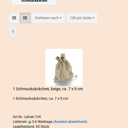
Schmuckkarten
Sortieren nach
pro Seite
Sortieren nach
100 pro Seite
1
1 Schmuck­säck­chen, beige, ca. 7 x 9 cm
1 Schmuck­säck­chen, ca. 7 x 9 cm
Art.Nr.: Leinen-7x9
Lieferzeit:
3-6 Werktage
(Ausland abweichend)
Lagerbestand: 20 Stück