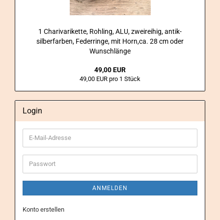
1 Cha­ri­va­ri­ket­te, Roh­ling, ALU, zwei­rei­hig, antik-​
silberfarben, Fe­der­rin­ge, mit Horn,ca. 28 cm oder
Wunsch­län­ge
49,00 EUR
49,00 EUR pro 1 Stück
Login
E-
Mail-
Adresse
Passwort
ANMELDEN
Konto erstellen