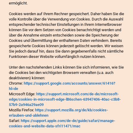
ermöglicht.
Cookies werden auf Ihrem Rechner gespeichert. Daher haben Sie die
volle Kontrolle über die Verwendung von Cookies. Durch die Auswahl
entsprechender technischer Einstellungen in Ihrem Internetbrowser
können Sie vor dem Setzen von Cookies benachrichtigt werden und
über die Annahme einzeln entscheiden sowie die Speicherung der
Cookies und Übermittlung der enthaltenen Daten verhindern. Bereits
gespeicherte Cookies können jederzeit gelöscht werden. Wir weisen
Sie jedoch darauf hin, dass Sie dann gegebenenfalls nicht sämtliche
Funktionen dieser Website vollumfänglich nutzen können.
Unter den nachstehenden Links können Sie sich informieren, wie Sie
die Cookies bei den wichtigsten Browsern verwalten (u.a. auch
deaktivieren) können:
Chrome:
https://support.google.com/accounts/answer/61416?
hl=de
Microsoft Edge:
https://support.microsoft.com/de-de/microsoft-
edge/cookies-in-microsoft-edge-lB6schen-63947406-40ac-c3b8-
57b9-2a946a29ae09
Mozilla Firefox:
https://support.mozilla.org/de/kb/cookies-
erlauben-und-ablehnen
Safari:
https://support.apple.com/de-de/guide/safari/manage-
cookies-and-website-data-sfri11471/mac