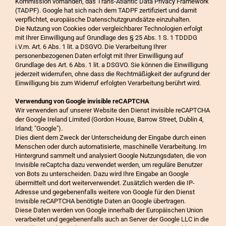
Kommission vorhanden, das Trans-Atlantic Data Privacy Framework
(TADPF). Google hat sich nach dem TADPF zertifiziert und damit
verpflichtet, europäische Datenschutzgrundsätze einzuhalten.
Die Nutzung von Cookies oder vergleichbarer Technologien erfolgt
mit Ihrer Einwilligung auf Grundlage des § 25 Abs. 1 S. 1 TDDDG
i.V.m. Art. 6 Abs. 1 lit. a DSGVO. Die Verarbeitung Ihrer
personenbezogenen Daten erfolgt mit Ihrer Einwilligung auf
Grundlage des Art. 6 Abs. 1 lit. a DSGVO. Sie können die Einwilligung
jederzeit widerrufen, ohne dass die Rechtmäßigkeit der aufgrund der
Einwilligung bis zum Widerruf erfolgten Verarbeitung berührt wird.
Verwendung von Google invisible reCAPTCHA
Wir verwenden auf unserer Website den Dienst invisible reCAPTCHA
der Google Ireland Limited (Gordon House, Barrow Street, Dublin 4,
Irland; "Google").
Dies dient dem Zweck der Unterscheidung der Eingabe durch einen
Menschen oder durch automatisierte, maschinelle Verarbeitung. Im
Hintergrund sammelt und analysiert Google Nutzungsdaten, die von
Invisible reCaptcha dazu verwendet werden, um reguläre Benutzer
von Bots zu unterscheiden. Dazu wird Ihre Eingabe an Google
übermittelt und dort weiterverwendet. Zusätzlich werden die IP-
Adresse und gegebenenfalls weitere von Google für den Dienst
Invisible reCAPTCHA benötigte Daten an Google übertragen.
Diese Daten werden von Google innerhalb der Europäischen Union
verarbeitet und gegebenenfalls auch an Server der Google LLC in die