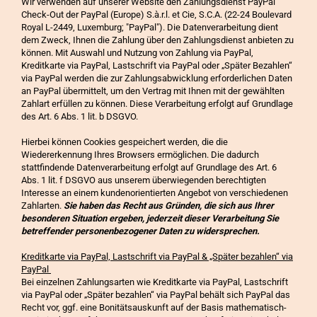
Wir verwenden auf unserer Website den Zahlungsdienst PayPal
Check-Out der PayPal (Europe) S.à.r.l. et Cie, S.C.A. (22-24 Boulevard
Royal L-2449, Luxemburg; "PayPal"). Die Datenverarbeitung dient
dem Zweck, Ihnen die Zahlung über den Zahlungsdienst anbieten zu
können. Mit Auswahl und Nutzung von Zahlung via PayPal,
Kreditkarte via PayPal, Lastschrift via PayPal oder „Später Bezahlen“
via PayPal werden die zur Zahlungsabwicklung erforderlichen Daten
an PayPal übermittelt, um den Vertrag mit Ihnen mit der gewählten
Zahlart erfüllen zu können. Diese Verarbeitung erfolgt auf Grundlage
des Art. 6 Abs. 1 lit. b DSGVO.
Hierbei können Cookies gespeichert werden, die die
Wiedererkennung Ihres Browsers ermöglichen. Die dadurch
stattfindende Datenverarbeitung erfolgt auf Grundlage des Art. 6
Abs. 1 lit. f DSGVO aus unserem überwiegenden berechtigten
Interesse an einem kundenorientierten Angebot von verschiedenen
Zahlarten.
Sie haben das Recht aus Gründen, die sich aus Ihrer
besonderen Situation ergeben, jederzeit dieser Verarbeitung Sie
betreffender personenbezogener Daten zu widersprechen.
Kreditkarte via PayPal, Lastschrift via PayPal & „Später bezahlen“ via
PayPal
Bei einzelnen Zahlungsarten wie Kreditkarte via PayPal, Lastschrift
via PayPal oder „Später bezahlen“ via PayPal behält sich PayPal das
Recht vor, ggf. eine Bonitätsauskunft auf der Basis mathematisch-