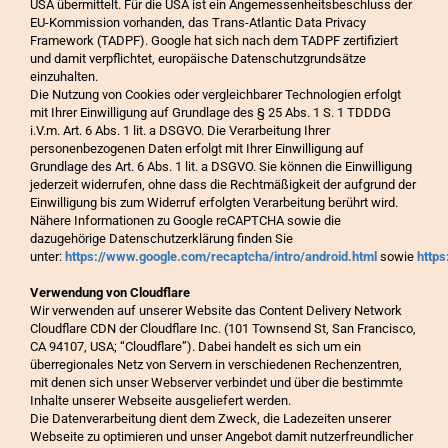
USA übermittelt. Für die USA ist ein Angemessenheitsbeschluss der
EU-Kommission vorhanden, das Trans-Atlantic Data Privacy
Framework (TADPF). Google hat sich nach dem TADPF zertifiziert
und damit verpflichtet, europäische Datenschutzgrundsätze
einzuhalten.
Die Nutzung von Cookies oder vergleichbarer Technologien erfolgt
mit Ihrer Einwilligung auf Grundlage des § 25 Abs. 1 S. 1 TDDDG
i.V.m. Art. 6 Abs. 1 lit. a DSGVO. Die Verarbeitung Ihrer
personenbezogenen Daten erfolgt mit Ihrer Einwilligung auf
Grundlage des Art. 6 Abs. 1 lit. a DSGVO. Sie können die Einwilligung
jederzeit widerrufen, ohne dass die Rechtmäßigkeit der aufgrund der
Einwilligung bis zum Widerruf erfolgten Verarbeitung berührt wird.
Nähere Informationen zu Google reCAPTCHA sowie die
dazugehörige Datenschutzerklärung finden Sie
unter:
https://www.google.com/recaptcha/intro/android.html
sowie
http
Verwendung von Cloudflare
Wir verwenden auf unserer Website das Content Delivery Network
Cloudflare CDN der Cloudflare Inc. (101 Townsend St, San Francisco,
CA 94107, USA; “Cloudflare”). Dabei handelt es sich um ein
überregionales Netz von Servern in verschiedenen Rechenzentren,
mit denen sich unser Webserver verbindet und über die bestimmte
Inhalte unserer Webseite ausgeliefert werden.
Die Datenverarbeitung dient dem Zweck, die Ladezeiten unserer
Webseite zu optimieren und unser Angebot damit nutzerfreundlicher