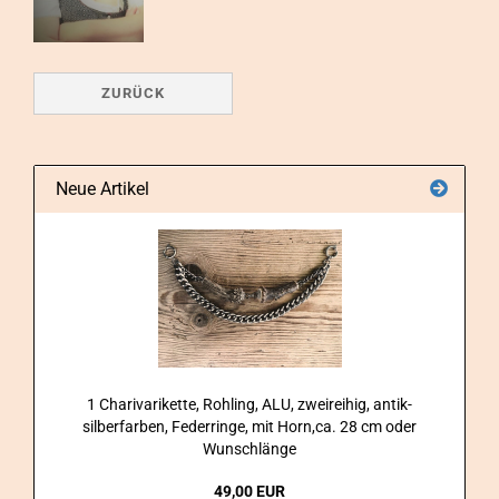
ZURÜCK
Neue Artikel
1 Cha­ri­va­ri­ket­te, Roh­ling, ALU, zwei­rei­hig, antik-​
silberfarben, Fe­der­rin­ge, mit Horn,ca. 28 cm oder
Wunsch­län­ge
49,00 EUR