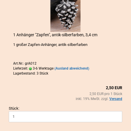
1 An­hän­ger "Zap­fen", antik-​​sil­ber­far­ben, 3,4 cm
1 gro­ßer Zapfen-​Anhänger, antik-​silberfarben
Art.Nr.: grA012
Lieferzeit:
3-6 Werktage
(Ausland abweichend)
Lagerbestand: 3 Stück
2,50 EUR
2,50 EUR pro 1 Stück
inkl. 19% MwSt. zzgl.
Versand
Stück: