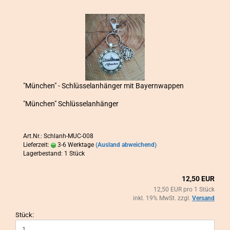
"Mün­chen" - Schlüs­sel­an­hän­ger mit Bay­ern­wap­pen
"Mün­chen" Schlüs­sel­an­hän­ger
Art.Nr.: Schlanh-MUC-008
Lieferzeit:
3-6 Werktage
(Ausland abweichend)
Lagerbestand: 1 Stück
12,50 EUR
12,50 EUR pro 1 Stück
inkl. 19% MwSt. zzgl.
Versand
Stück: