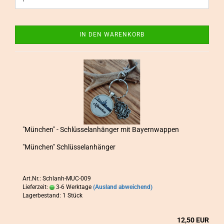
IN DEN WARENKORB
"Mün­chen" - Schlüs­sel­an­hän­ger mit Bay­ern­wap­pen
"Mün­chen" Schlüs­sel­an­hän­ger
Art.Nr.: Schlanh-MUC-009
Lieferzeit:
3-6 Werktage
(Ausland abweichend)
Lagerbestand: 1 Stück
12,50 EUR