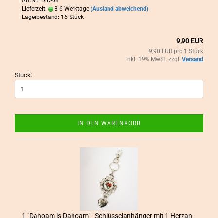
Art.Nr.: DiD-08
Lieferzeit:
3-6 Werktage
(Ausland abweichend)
Lagerbestand: 16 Stück
9,90 EUR
9,90 EUR pro 1 Stück
inkl. 19% MwSt. zzgl.
Versand
Stück:
IN DEN WARENKORB
1 "Da­ho­am is Da­ho­am" - Schlüs­sel­an­hän­ger mit 1 Herz­an­