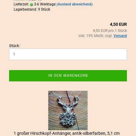
Lieferzeit:
3-6 Werktage
(Ausland abweichend)
Lagerbestand: 9 Stück
4,50 EUR
4,50 EUR pro 1 Stück
inkl. 19% MwSt. zzgl.
Versand
Stück:
IN DEN WARENKORB
1 gro­ßer Hirschkopf-​​An­hän­ger, antik-​​sil­ber­far­ben, 5,1 cm