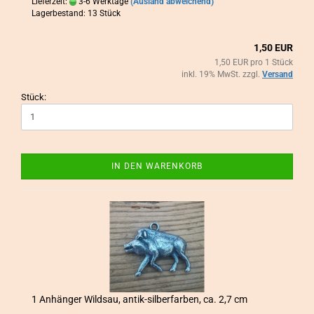
Lieferzeit:
3-6 Werktage
(Ausland abweichend)
Lagerbestand: 13 Stück
1,50 EUR
1,50 EUR pro 1 Stück
inkl. 19% MwSt. zzgl.
Versand
Stück:
IN DEN WARENKORB
1 An­hän­ger Wild­sau, antik-​​sil­ber­far­ben, ca. 2,7 cm