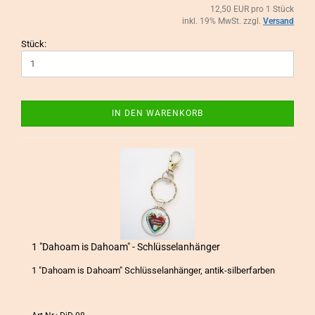
12,50 EUR pro 1 Stück
inkl. 19% MwSt. zzgl.
Versand
Stück:
IN DEN WARENKORB
1 "Da­ho­am is Da­ho­am" - Schlüs­sel­an­hän­ger
1 "Da­ho­am is Da­ho­am" Schlüs­sel­an­hän­ger, antik-​silberfarben