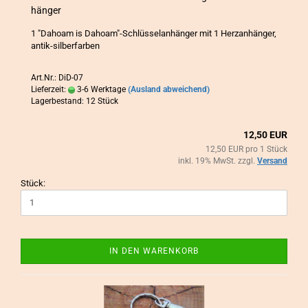
hän­ger
1 "Da­ho­am is Da­ho­am"-​Schlüsselanhänger mit 1 Herz­an­hän­ger,
antik-​silberfarben
Art.Nr.: DiD-07
Lieferzeit:
3-6 Werktage
(Ausland abweichend)
Lagerbestand: 12 Stück
12,50 EUR
12,50 EUR pro 1 Stück
inkl. 19% MwSt. zzgl.
Versand
Stück:
IN DEN WARENKORB