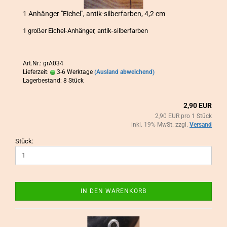
1 An­hän­ger "Ei­chel", antik-​​sil­ber­far­ben, 4,2 cm
1 gro­ßer Eichel-​Anhänger, antik-​silberfarben
Art.Nr.: grA034
Lieferzeit:
3-6 Werktage
(Ausland abweichend)
Lagerbestand: 8 Stück
2,90 EUR
2,90 EUR pro 1 Stück
inkl. 19% MwSt. zzgl.
Versand
Stück:
IN DEN WARENKORB