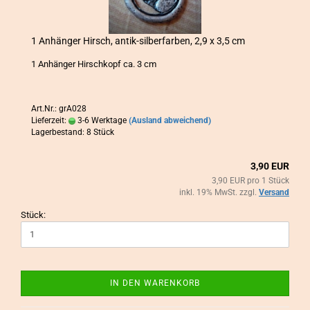
1 An­hän­ger Hirsch, antik-​​sil­ber­far­ben, 2,9 x 3,5 cm
1 An­hän­ger Hirsch­kopf ca. 3 cm
Art.Nr.: grA028
Lieferzeit:
3-6 Werktage
(Ausland abweichend)
Lagerbestand: 8 Stück
3,90 EUR
3,90 EUR pro 1 Stück
inkl. 19% MwSt. zzgl.
Versand
Stück:
IN DEN WARENKORB