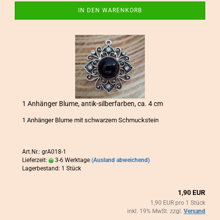
IN DEN WARENKORB
1 An­hän­ger Blume, antik-​​sil­ber­far­ben, ca. 4 cm
1 An­hän­ger Blume mit schwar­zem Schmuck­stein
Art.Nr.: grA018-1
Lieferzeit:
3-6 Werktage
(Ausland abweichend)
Lagerbestand: 1 Stück
1,90 EUR
1,90 EUR pro 1 Stück
inkl. 19% MwSt. zzgl.
Versand