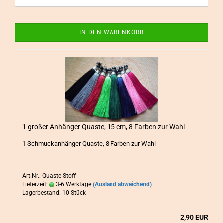
IN DEN WARENKORB
1 gro­ßer An­hän­ger Quas­te, 15 cm, 8 Far­ben zur Wahl
1 Schmuck­an­hän­ger Quas­te, 8 Far­ben zur Wahl
Art.Nr.: Quaste-Stoff
Lieferzeit:
3-6 Werktage
(Ausland abweichend)
Lagerbestand: 10 Stück
2,90 EUR