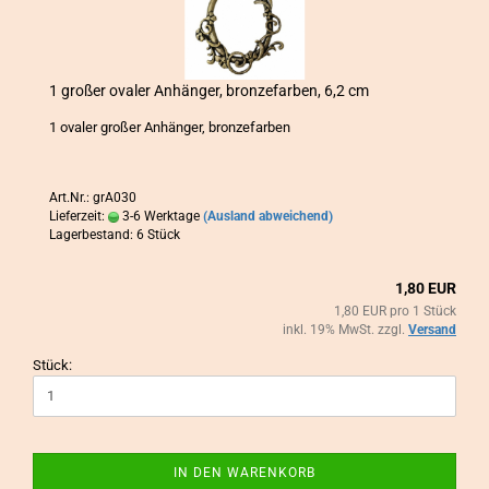
1 gro­ßer ova­ler An­hän­ger, bron­ze­far­ben, 6,2 cm
1 ova­ler gro­ßer An­hän­ger, bron­ze­far­ben
Art.Nr.: grA030
Lieferzeit:
3-6 Werktage
(Ausland abweichend)
Lagerbestand: 6 Stück
1,80 EUR
1,80 EUR pro 1 Stück
inkl. 19% MwSt. zzgl.
Versand
Stück:
IN DEN WARENKORB