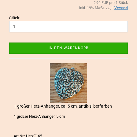
2,90 EUR pro 1 Stück
inkl. 19% MwSt. zzgl.
Versand
Stück:
IN DEN WARENKORB
1 gro­ßer Herz-​An­hän­ger, ca. 5 cm, antik-​​sil­ber­far­ben
1 gro­ßer Herz-​Anhänger, 5 cm
Art.Nr.: HerzE165