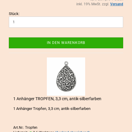
inkl. 19% MwSt. zzgl.
Versand
Stück:
IN DEN WARENKORB
1 An­hän­ger TROP­FEN, 3,3 cm, antik-​​sil­ber­far­ben
1 An­hän­ger Trop­fen, 3,3 cm, antik-​silberfarben
Art.Nr.: Tropfen