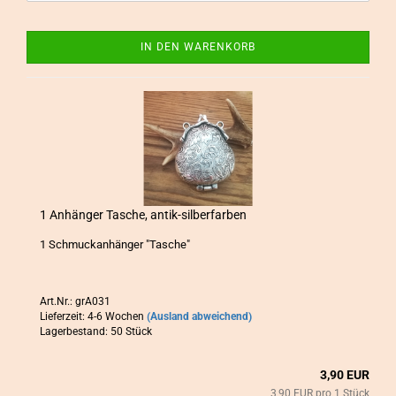
IN DEN WARENKORB
1 An­hän­ger Ta­sche, antik-​​sil­ber­far­ben
1 Schmuck­an­hän­ger "Ta­sche"
Art.Nr.: grA031
Lieferzeit: 4-6 Wochen
(Ausland abweichend)
Lagerbestand: 50 Stück
3,90 EUR
3,90 EUR pro 1 Stück