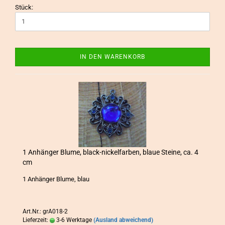
Stück:
IN DEN WARENKORB
1 An­hän­ger Blume, black-​​ni­ckel­far­ben, blaue Stei­ne, ca. 4
cm
1 An­hän­ger Blume, blau
Art.Nr.: grA018-2
Lieferzeit:
3-6 Werktage
(Ausland abweichend)