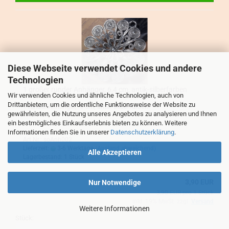
Diese Webseite verwendet Cookies und andere
Technologien
1 gro­ßer run­der An­hän­ger, 6,4 cm, antik-​​sil­ber­far­ben
Wir verwenden Cookies und ähnliche Technologien, auch von
Drittanbietern, um die ordentliche Funktionsweise der Website zu
1 run­der An­hän­ger, 6 cm, antik-​silberfarben
gewährleisten, die Nutzung unseres Angebotes zu analysieren und Ihnen
ein bestmögliches Einkaufserlebnis bieten zu können. Weitere
Informationen finden Sie in unserer
Datenschutzerklärung
.
Art.Nr.: soAnh002
Lieferzeit:
3-6 Werktage
(Ausland abweichend)
Alle Akzeptieren
Lagerbestand: 1 Stück
3,90 EUR
Nur Notwendige
3,90 EUR pro 1 Stück
inkl. 19% MwSt. zzgl.
Versand
Weitere Informationen
Stück: