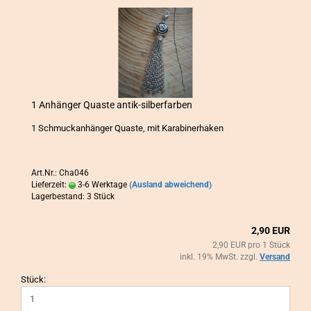
1 An­hän­ger Quas­te antik-​​sil­ber­far­ben
1 Schmuck­an­hän­ger Quas­te, mit Ka­ra­bi­ner­ha­ken
Art.Nr.: Cha046
Lieferzeit:
3-6 Werktage
(Ausland abweichend)
Lagerbestand: 3 Stück
2,90 EUR
2,90 EUR pro 1 Stück
inkl. 19% MwSt. zzgl.
Versand
Stück: