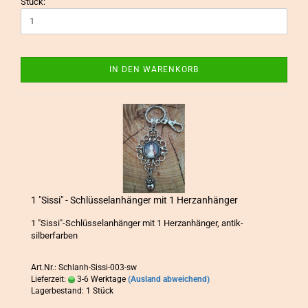
Stück:
IN DEN WARENKORB
1 "Sissi" - Schlüs­sel­an­hän­ger mit 1 Herz­an­hän­ger
1 "Sissi"-​Schlüsselanhänger mit 1 Herz­an­hän­ger, antik-​
silberfarben
Art.Nr.: Schlanh-Sissi-003-sw
Lieferzeit:
3-6 Werktage
(Ausland abweichend)
Lagerbestand: 1 Stück