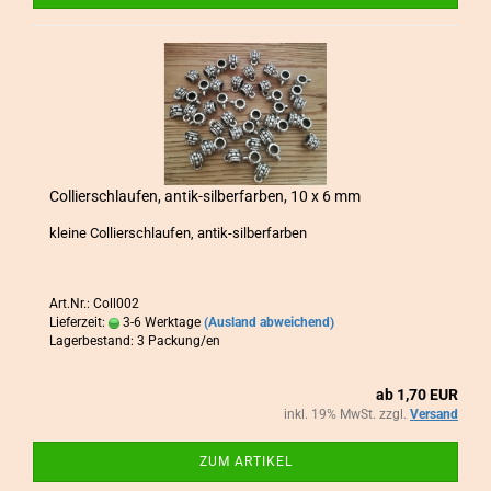
Col­lier­schlau­fen, antik-​​sil­ber­far­ben, 10 x 6 mm
klei­ne Col­lier­schlau­fen, antik-​silberfarben
Art.Nr.: Coll002
Lieferzeit:
3-6 Werktage
(Ausland abweichend)
Lagerbestand: 3 Packung/en
ab 1,70 EUR
inkl. 19% MwSt. zzgl.
Versand
ZUM ARTIKEL