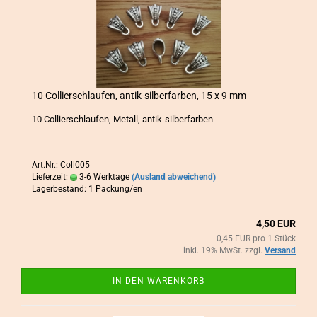
10 Col­lier­schlau­fen, antik-​​sil­ber­far­ben, 15 x 9 mm
10 Col­lier­schlau­fen, Me­tall, antik-​silberfarben
Art.Nr.: Coll005
Lieferzeit:
3-6 Werktage
(Ausland abweichend)
Lagerbestand: 1 Packung/en
4,50 EUR
0,45 EUR pro 1 Stück
inkl. 19% MwSt. zzgl.
Versand
IN DEN WARENKORB