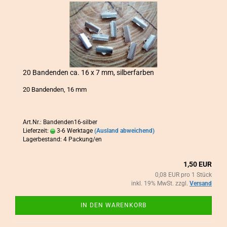
20 Ban­den­den ca. 16 x 7 mm, sil­ber­far­ben
20 Ban­den­den, 16 mm
Art.Nr.: Bandenden16-silber
Lieferzeit:
3-6 Werktage
(Ausland abweichend)
Lagerbestand: 4 Packung/en
1,50 EUR
0,08 EUR pro 1 Stück
inkl. 19% MwSt. zzgl.
Versand
IN DEN WARENKORB