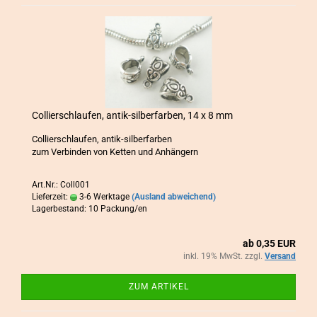
Col­lier­schlau­fen, antik-​​sil­ber­far­ben, 14 x 8 mm
Col­lier­schlau­fen, antik-​silberfarben
zum Ver­bin­den von Ket­ten und An­hän­gern
Art.Nr.: Coll001
Lieferzeit:
3-6 Werktage
(Ausland abweichend)
Lagerbestand: 10 Packung/en
ab 0,35 EUR
inkl. 19% MwSt. zzgl.
Versand
ZUM ARTIKEL