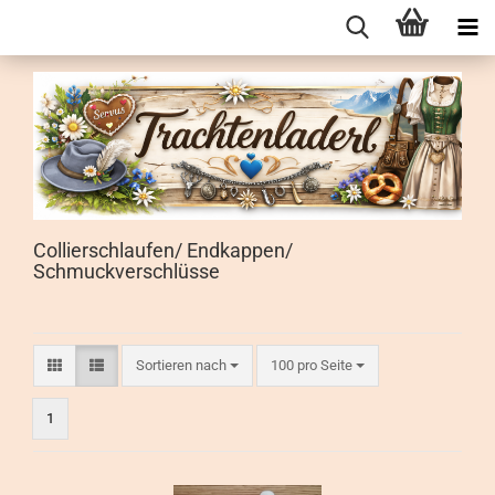
Collierschlaufen/ Endkappen/
Schmuckverschlüsse
Sortieren nach
pro Seite
Sortieren nach
100 pro Seite
1