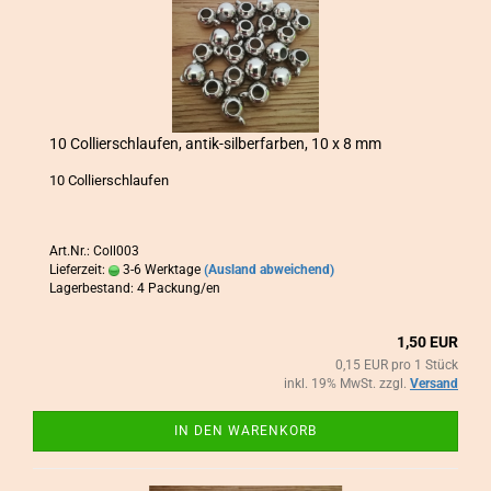
10 Col­lier­schlau­fen, antik-​​sil­ber­far­ben, 10 x 8 mm
10 Col­lier­schlau­fen
Art.Nr.: Coll003
Lieferzeit:
3-6 Werktage
(Ausland abweichend)
Lagerbestand: 4 Packung/en
1,50 EUR
0,15 EUR pro 1 Stück
inkl. 19% MwSt. zzgl.
Versand
IN DEN WARENKORB