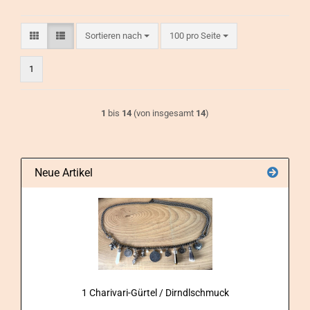
Sortieren nach
pro Seite
Sortieren nach
100 pro Seite
1
1
bis
14
(von insgesamt
14
)
Neue Artikel
1 Charivari-​Gürtel / Dirndlschmuck