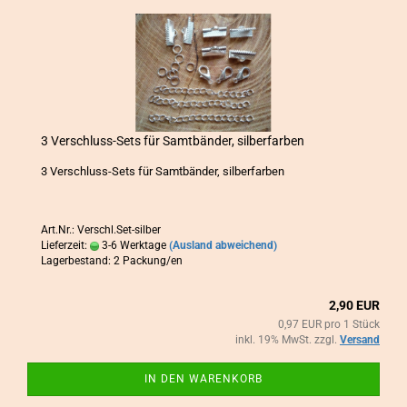
3 Verschluss-​​Sets für Samt­bän­der, sil­ber­far­ben
3 Verschluss-​Sets für Samt­bän­der, sil­ber­far­ben
Art.Nr.: Verschl.Set-silber
Lieferzeit:
3-6 Werktage
(Ausland abweichend)
Lagerbestand: 2 Packung/en
2,90 EUR
0,97 EUR pro 1 Stück
inkl. 19% MwSt. zzgl.
Versand
IN DEN WARENKORB