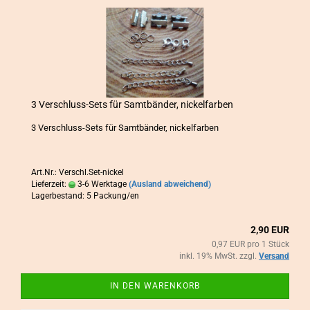
3 Verschluss-​​Sets für Samt­bän­der, ni­ckel­far­ben
3 Verschluss-​Sets für Samt­bän­der, ni­ckel­far­ben
Art.Nr.: Verschl.Set-nickel
Lieferzeit:
3-6 Werktage
(Ausland abweichend)
Lagerbestand: 5 Packung/en
2,90 EUR
0,97 EUR pro 1 Stück
inkl. 19% MwSt. zzgl.
Versand
IN DEN WARENKORB