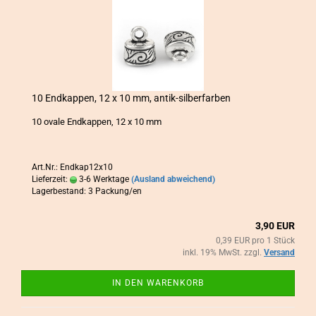
10 End­kap­pen, 12 x 10 mm, antik-​​sil­ber­far­ben
10 ovale End­kap­pen, 12 x 10 mm
Art.Nr.: Endkap12x10
Lieferzeit:
3-6 Werktage
(Ausland abweichend)
Lagerbestand: 3 Packung/en
3,90 EUR
0,39 EUR pro 1 Stück
inkl. 19% MwSt. zzgl.
Versand
IN DEN WARENKORB