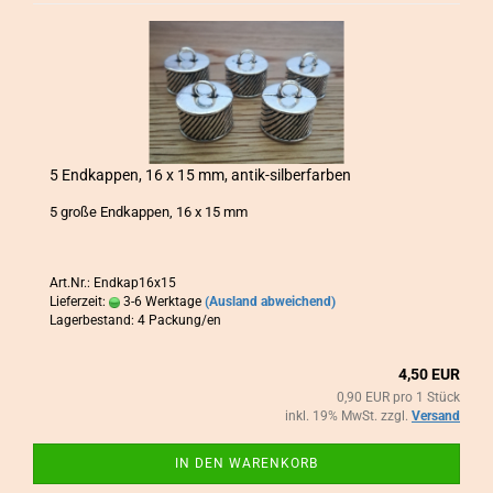
5 End­kap­pen, 16 x 15 mm, antik-​​sil­ber­far­ben
5 große End­kap­pen, 16 x 15 mm
Art.Nr.: Endkap16x15
Lieferzeit:
3-6 Werktage
(Ausland abweichend)
Lagerbestand: 4 Packung/en
4,50 EUR
0,90 EUR pro 1 Stück
inkl. 19% MwSt. zzgl.
Versand
IN DEN WARENKORB