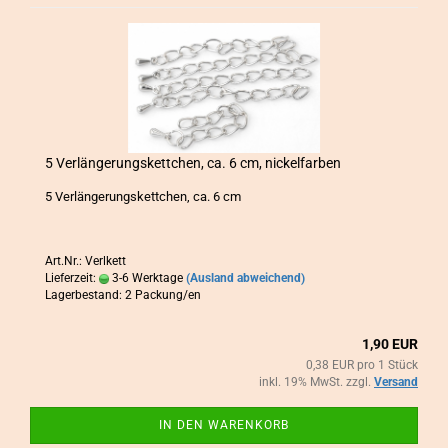
5 Ver­län­ge­rungs­kett­chen, ca. 6 cm, ni­ckel­far­ben
5 Ver­län­ge­rungs­kett­chen, ca. 6 cm
Art.Nr.: Verlkett
Lieferzeit:
3-6 Werktage
(Ausland abweichend)
Lagerbestand: 2 Packung/en
1,90 EUR
0,38 EUR pro 1 Stück
inkl. 19% MwSt. zzgl.
Versand
IN DEN WARENKORB