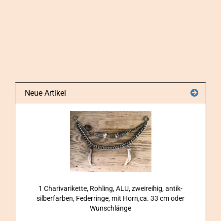
Neue Artikel
1 Cha­ri­va­ri­ket­te, Roh­ling, ALU, zwei­rei­hig, antik-​
silberfarben, Fe­der­rin­ge, mit Horn,ca. 33 cm oder
Wunsch­län­ge