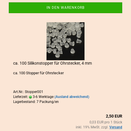
IN DEN WARENKORB
ca. 100 Si­li­kon­stop­per für Ohr­ste­cker, 4 mm
ca. 100 Stop­per für Ohr­ste­cker
Art.Nr.: Stopper001
Lieferzeit:
3-6 Werktage
(Ausland abweichend)
Lagerbestand: 7 Packung/en
2,50 EUR
0,03 EUR pro 1 Stück
inkl. 19% MwSt. zzgl.
Versand