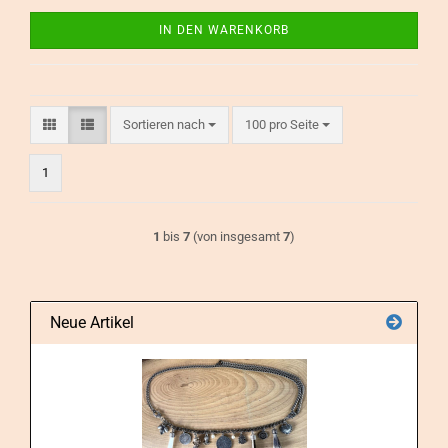
IN DEN WARENKORB
Sortieren nach
pro Seite
Sortieren nach
100 pro Seite
1
1
bis
7
(von insgesamt
7
)
Neue Artikel