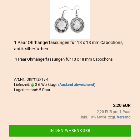
1 Paar Ohr­hän­ger­fas­sun­gen für 13 x 18 mm Ca­bo­chons,
antik-​​sil­ber­far­ben
1 Paar Ohr­hän­ger­fas­sun­gen für 13 x 18 mm Ca­bo­chons
Art.Nr.: Ohrrf13x18-1
Lieferzeit:
3-6 Werktage
(Ausland abweichend)
Lagerbestand: 5 Paar
2,20 EUR
2,20 EUR pro 1 Paar
inkl. 19% MwSt. zzgl.
Versand
IN DEN WARENKORB