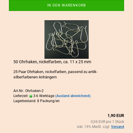
IN DEN WARENKORB
50 Ohr­ha­ken, ni­ckel­far­ben, ca. 11 x 25 mm
25 Paar Ohr­ha­ken, ni­ckel­far­ben, pas­send zu antik-​
silberfarbenen An­hän­gern
Art.Nr.: Ohrhaken-2
Lieferzeit:
3-6 Werktage
(Ausland abweichend)
Lagerbestand: 8 Packung/en
1,90 EUR
0,04 EUR pro 1 Stück
inkl. 19% MwSt. zzgl.
Versand