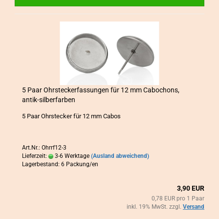
5 Paar Ohr­ste­cker­fas­sun­gen für 12 mm Ca­bo­chons,
antik-​​sil­ber­far­ben
5 Paar Ohr­ste­cker für 12 mm Cabos
Art.Nr.: Ohrrf12-3
Lieferzeit:
3-6 Werktage
(Ausland abweichend)
Lagerbestand: 6 Packung/en
3,90 EUR
0,78 EUR pro 1 Paar
inkl. 19% MwSt. zzgl.
Versand