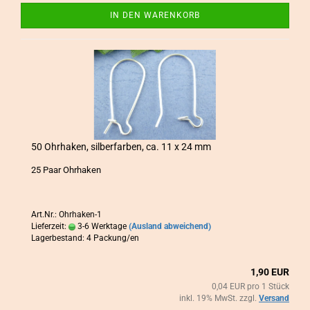
IN DEN WARENKORB
50 Ohr­ha­ken, sil­ber­far­ben, ca. 11 x 24 mm
25 Paar Ohr­ha­ken
Art.Nr.: Ohrhaken-1
Lieferzeit:
3-6 Werktage
(Ausland abweichend)
Lagerbestand: 4 Packung/en
1,90 EUR
0,04 EUR pro 1 Stück
inkl. 19% MwSt. zzgl.
Versand