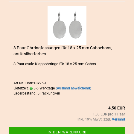
3 Paar Ohr­ring­fas­sun­gen für 18 x 25 mm Ca­bo­chons,
antik-​​sil­ber­far­ben
3 Paar ovale Klapp­ohr­rin­ge für 18 x 25 mm Cabos
Art.Nr.: Ohrrf18x25-1
Lieferzeit:
3-6 Werktage
(Ausland abweichend)
Lagerbestand: 5 Packung/en
4,50 EUR
1,50 EUR pro 1 Paar
inkl. 19% MwSt. zzgl.
Versand
IN DEN WARENKORB