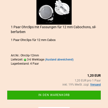
1 Paar Ohr­clips mit Fas­sun­gen für 12 mm Ca­bo­chons, sil­
ber­far­ben
1 Paar Ohr­clips für 12 mm Cabos
Art.Nr.: Ohrclip-12mm
Lieferzeit:
3-6 Werktage
(Ausland abweichend)
Lagerbestand: 4 Paar
1,20 EUR
1,20 EUR pro 1 Paar
inkl. 19% MwSt. zzgl.
Versand
IN DEN WARENKORB