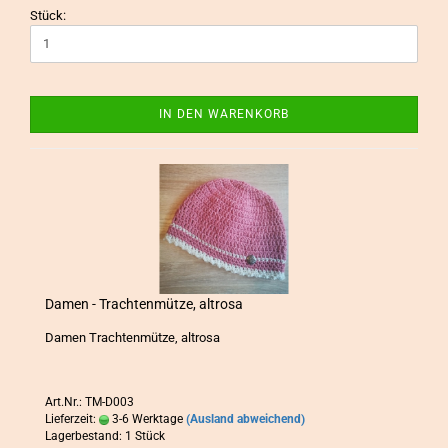
Stück:
IN DEN WARENKORB
Damen - Trach­ten­müt­ze, alt­ro­sa
Damen Trach­ten­müt­ze, alt­ro­sa
Art.Nr.: TM-D003
Lieferzeit:
3-6 Werktage
(Ausland abweichend)
Lagerbestand: 1 Stück