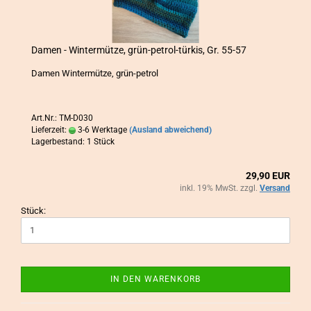
Damen - Win­ter­müt­ze, grün-​petrol-​türkis, Gr. 55-57
Damen Win­ter­müt­ze, grün-​petrol
Art.Nr.: TM-D030
Lieferzeit:
3-6 Werktage
(Ausland abweichend)
Lagerbestand: 1 Stück
29,90 EUR
inkl. 19% MwSt. zzgl.
Versand
Stück:
IN DEN WARENKORB