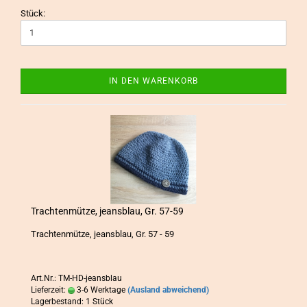
Stück:
IN DEN WARENKORB
Trach­ten­müt­ze, jeans­blau, Gr. 57-59
Trach­ten­müt­ze, jeans­blau, Gr. 57 - 59
Art.Nr.: TM-HD-jeansblau
Lieferzeit:
3-6 Werktage
(Ausland abweichend)
Lagerbestand: 1 Stück