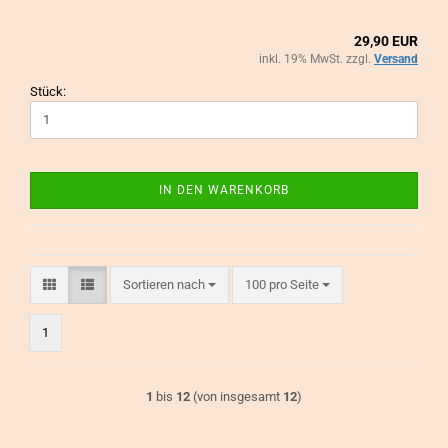
29,90 EUR
inkl. 19% MwSt. zzgl.
Versand
Stück:
IN DEN WARENKORB
Sortieren nach
pro Seite
Sortieren nach
100 pro Seite
1
1
bis
12
(von insgesamt
12
)