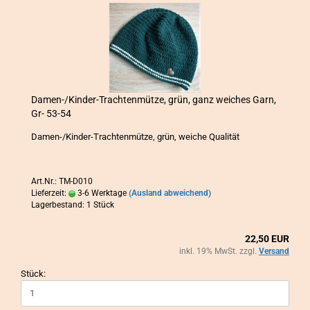
Damen-​​/Kinder-​​Trach­ten­müt­ze, grün, ganz wei­ches Garn,
Gr- 53-54
Damen-​/Kinder-​Trachtenmütze, grün, wei­che Qua­li­tät
Art.Nr.: TM-D010
Lieferzeit:
3-6 Werktage
(Ausland abweichend)
Lagerbestand: 1 Stück
22,50 EUR
inkl. 19% MwSt. zzgl.
Versand
Stück: