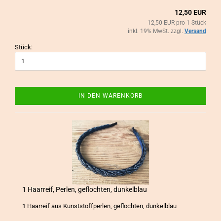
12,50 EUR
12,50 EUR pro 1 Stück
inkl. 19% MwSt. zzgl.
Versand
Stück:
IN DEN WARENKORB
1 Haar­reif, Per­len, ge­floch­ten, dun­kel­blau
1 Haar­reif aus Kunst­stoff­per­len, ge­floch­ten, dun­kel­blau