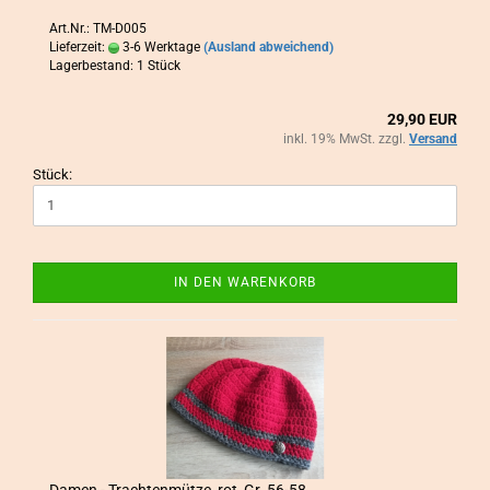
Art.Nr.: TM-D005
Lieferzeit:
3-6 Werktage
(Ausland abweichend)
Lagerbestand: 1 Stück
29,90 EUR
inkl. 19% MwSt. zzgl.
Versand
Stück:
IN DEN WARENKORB
Damen - Trach­ten­müt­ze, rot, Gr. 56-58