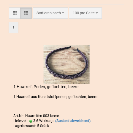
Sortieren nach
pro Seite
Sortieren nach
100 pro Seite
1
1 Haar­reif, Per­len, ge­floch­ten, beere
1 Haar­reif aus Kunst­stoff­per­len, ge­floch­ten, beere
Art.Nr.: Haarreifen-003-beere
Lieferzeit:
3-6 Werktage
(Ausland abweichend)
Lagerbestand: 5 Stück