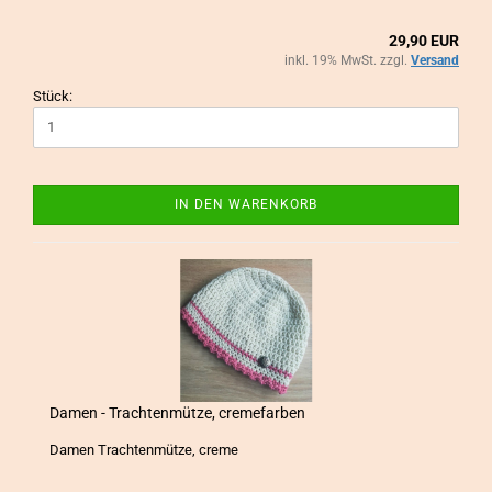
29,90 EUR
inkl. 19% MwSt. zzgl.
Versand
Stück:
IN DEN WARENKORB
Damen - Trach­ten­müt­ze, creme­far­ben
Damen Trach­ten­müt­ze, creme