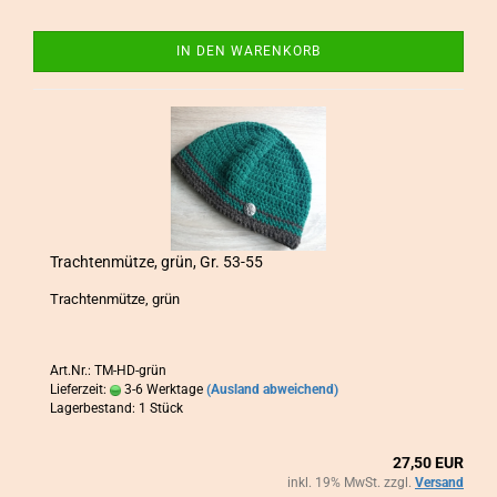
IN DEN WARENKORB
Trach­ten­müt­ze, grün, Gr. 53-55
Trach­ten­müt­ze, grün
Art.Nr.: TM-HD-grün
Lieferzeit:
3-6 Werktage
(Ausland abweichend)
Lagerbestand: 1 Stück
27,50 EUR
inkl. 19% MwSt. zzgl.
Versand