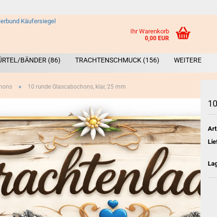
Ihr Warenkorb
0,00 EUR
ÜRTEL/BÄNDER (86)
TRACHTENSCHMUCK (156)
WEITERE
»
hons
10 runde Glascabochons, klar, 25 mm
10
Art
Lie
Broschen &
La