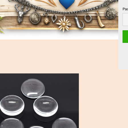
Pa
Pa