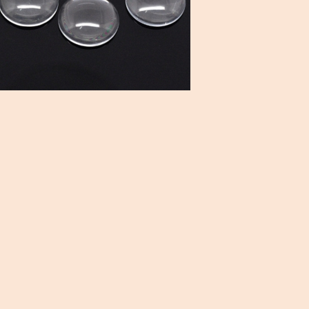
HÜTE/ MÜTZE
anzeigen
Haarreifen / H
Mützen