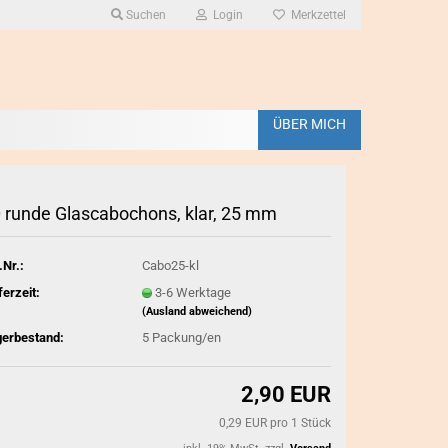
Suchen
Login
Merkzettel
ÜBER MICH
CHARIVARI anzeigen
 runde Glas­ca­bo­chons, klar, 25 mm
SCHMUCKANHÄ
Charivarianhänger /Charms
Schlüssel- un
Echthornanhänger
.Nr.:
Cabo25-kl
große Anhänge
Damen - Charivari
ferzeit:
3-6 Werktage
kleine Anhänge
Herren - Charivari
 Anstecker
(Ausland abweichend)
Herzanhänger
Kinder - Charivari
gerbestand:
5
Packung/en
Nostalgieanhä
Charivariketten/ Rohlinge/
Miederketten
sonstige Anhä
2,90 EUR
gemischte Gr
0,29 EUR pro 1 Stück