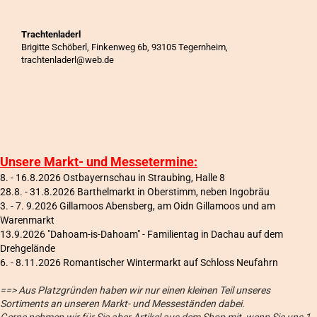
Trachtenladerl
Brigitte Schöberl, Finkenweg 6b, 93105 Tegernheim,
trachtenladerl@web.de
Unsere Markt- und Messetermine:
8. - 16.8.2026 Ostbayernschau in Straubing, Halle 8
28.8. - 31.8.2026 Barthelmarkt in Oberstimm, neben Ingobräu
3. - 7. 9.2026 Gillamoos Abensberg, am Oidn Gillamoos und am
Warenmarkt
13.9.2026 "Dahoam-is-Dahoam" - Familientag in Dachau auf dem
Drehgelände
6
. - 8.11.2026 Romantischer Wintermarkt auf Schloss Neufahrn
==> Aus Platzgründen haben wir nur einen kleinen Teil unseres
Sortiments an unseren Markt- und Messeständen dabei.
Gerne nehmen wir für Sie aber Artikel aus dem Shop mit, wenn Sie uns 1