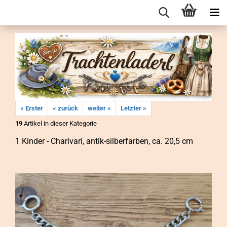
« Erster
« zurück
weiter »
Letzter »
19
Artikel in dieser Kategorie
1 Kin­der - Cha­ri­va­ri, antik-​silberfarben, ca. 20,5 cm