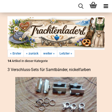
« Erster
« zurück
weiter »
Letzter »
14
Artikel in dieser Kategorie
3 Verschluss-​Sets für Samt­bän­der, ni­ckel­far­ben