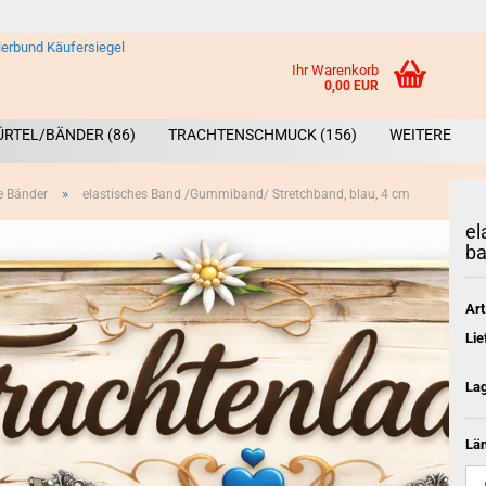
Ihr Warenkorb
0,00 EUR
ÜRTEL/BÄNDER (86)
TRACHTENSCHMUCK (156)
WEITERE
»
e Bänder
elastisches Band /Gummiband/ Stretchband, blau, 4 cm
el
ba
Art
Broschen &
Lie
La
Län