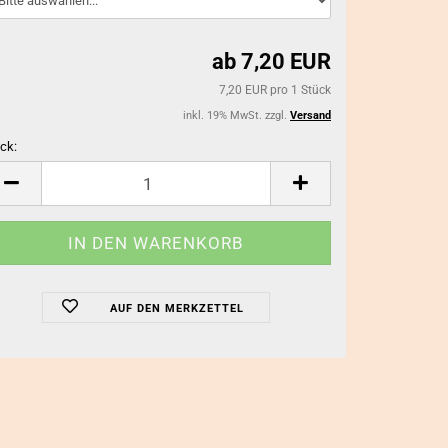
ab 7,20 EUR
SCHMUCKBASTELZUBEHÖR
CABOCHONSC
anzeigen
anzeigen
7,20 EUR pro 1 Stück
Biege-/Binderinge
Cabochons
inkl. 19% MwSt. zzgl.
Versand
Broschennadeln
Anhänger-Fas
ck:
Collierschlaufen/ Endkappen/
Broschenfass
Schmuckverschlüsse
ck
Sonstige Cabo
Halsketten
sonstiges Cab
Karabinerhaken/Schlüsselringe
Ketten/Bänder Meterware
Ohrschmuck-Zubehör
sonstiges Schmuckbastelzubehör
AUF DEN MERKZETTEL
Verbinder / Mittelteile
Metall-, Glas- & Kunststoffperlen
Verpackung/Etiketten