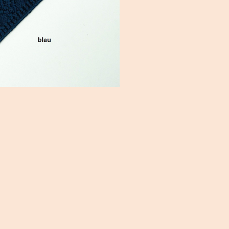
HÜTE/ MÜTZE
anzeigen
Haarreifen / H
Mützen