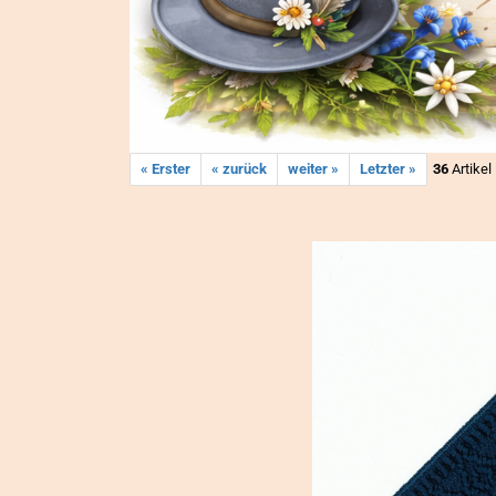
« Erster
« zurück
weiter »
Letzter »
36
Artikel