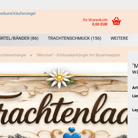
Ihr Warenkorb
0,00 EUR
ÜRTEL/BÄNDER (86)
TRACHTENSCHMUCK (156)
WEITERE
»
Taschenanhänger
"München" - Schlüsselanhänger mit Bayernwappen
"M
wa
Art
Broschen &
Lie
La