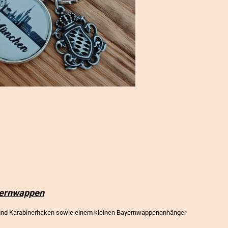
HÜTE/ MÜTZE
anzeigen
Haarreifen / H
Mützen
yernwappen
g und Karabinerhaken sowie einem kleinen Bayernwappenanhänger