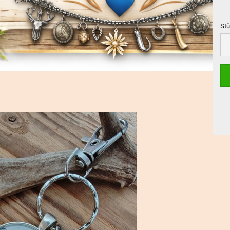
Stü
Stü