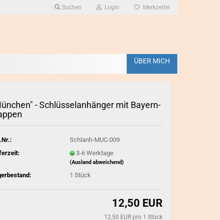
Suchen
Login
Merkzettel
ÜBER MICH
CHARIVARI anzeigen
ün­chen" - Schlüs­sel­an­hän­ger mit Bay­ern­
SCHMUCKANHÄ
Charivarianhänger /Charms
p­pen
Schlüssel- un
Echthornanhänger
große Anhänge
Damen - Charivari
.Nr.:
Schlanh-MUC-009
kleine Anhänge
Herren - Charivari
 Anstecker
ferzeit:
3-6 Werktage
Herzanhänger
Kinder - Charivari
(Ausland abweichend)
Nostalgieanhä
Charivariketten/ Rohlinge/
gerbestand:
1
Stück
Miederketten
sonstige Anhä
gemischte Gr
12,50 EUR
12,50 EUR pro 1 Stück