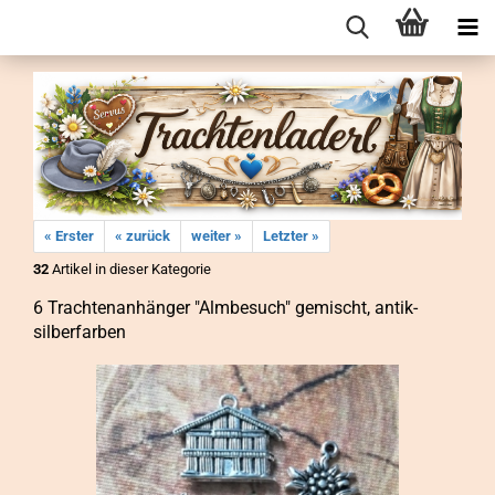
« Erster
« zurück
weiter »
Letzter »
32
Artikel in dieser Kategorie
6 Trach­ten­an­hän­ger "Alm­be­such" ge­mischt, antik-​
silberfarben