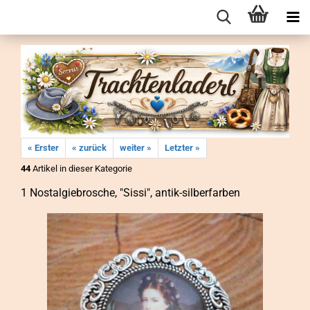
« Erster
« zurück
weiter »
Letzter »
44
Artikel in dieser Kategorie
1 Nost­al­gie­bro­sche, "Sissi", antik-​silberfarben