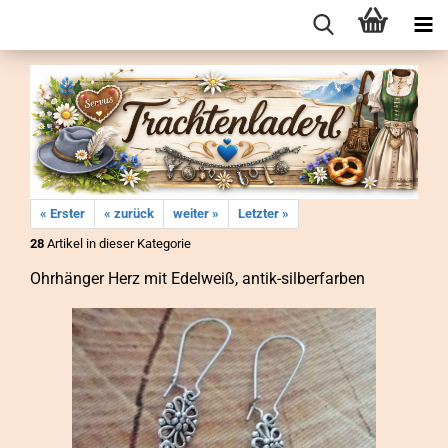
« Erster
« zurück
weiter »
Letzter »
28
Artikel in dieser Kategorie
Ohr­hän­ger Herz mit Edel­weiß, antik-​silberfarben