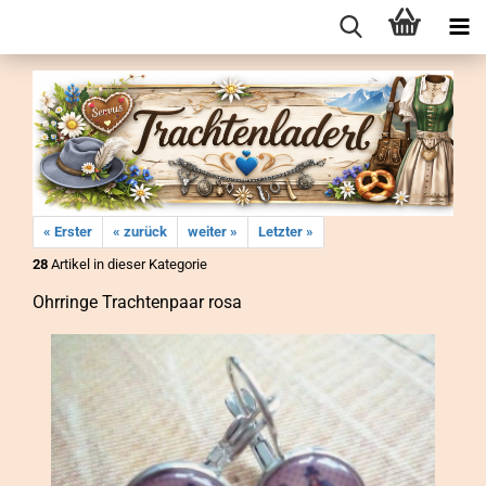
« Erster
« zurück
weiter »
Letzter »
28
Artikel in dieser Kategorie
Ohr­rin­ge Trach­ten­paar rosa