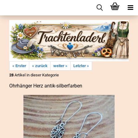
« Erster
« zurück
weiter »
Letzter »
28
Artikel in dieser Kategorie
Ohr­hän­ger Herz antik-​silberfarben