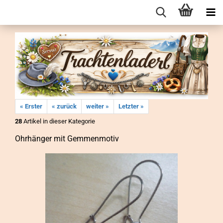
« Erster
« zurück
weiter »
Letzter »
28
Artikel in dieser Kategorie
Ohr­hän­ger mit Gemmen­mo­tiv