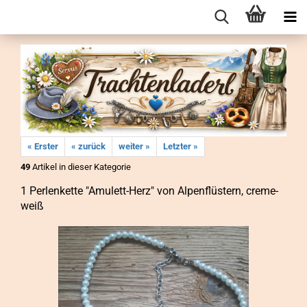
« Erster
« zurück
weiter »
Letzter »
49
Artikel in dieser Kategorie
1 Per­len­ket­te "Amulett-​Herz" von Al­pen­flüs­tern, creme-​
weiß